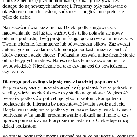
Ludzie zbierali się przy odbiornikach, szukając rozrywki czy
dostępu do najnowszych informacji. Programy były nadawane o
określonych porach. Jeśli się spóźniłeś – mogłeś mieć pretensje
tylko do siebie.
Na szczęście świat się zmienia. Dzięki podkastingowi czas
nadawania nie jest już tak ważny. Gdy tylko pojawia się nowy
odcinek podkastu, Twój program ściąga go z serwera i umieszcza w
Twoim telefonie, komputerze lub odtwarzaczu plików. Zazwyczaj
automatycznie i za darmo. Ulubionego podkastu możesz słuchać
kiedy chcesz i gdzie chcesz. Podkasting pozwala uniezależnić się się
od tradycyjnych mediów. Nareszcie każdy może swobodnie się
wypowiedzieć. Niezależnie od tego czy ma coś do powiedzenia,
czy też nie.
Dlaczego podkasting staje się coraz bardziej popularny?
Po pierwsze, każdy może stworzyć swój podkast. Nie są potrzebne
satelity, wieże przekaźnikowe czy studio nagraniowe. Większość
twórców podkastów potrzebuje tylko mikrofonu, komputera i
podłączenia do Internetu by prezentować światu swoje audycje.
Dzięki temu dostępne są podkasty na prawie każdy temat. Sytuacja
polityczna w Tajlandii, programowanie aplikacji na iPhone’a, czy
uprawa pomarańczy na Florydzie nie będzie dla Ciebie tajemnicą
dzięki podkastom.
Po drugie, podkastów można słuchać nie tylko na iPodzie. Podkasty