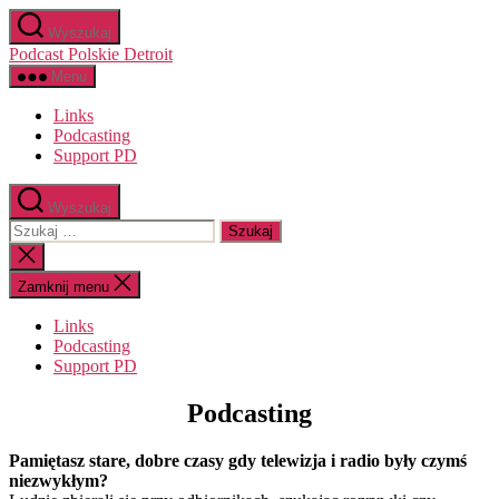
Przejdź
Wyszukaj
do
Podcast Polskie Detroit
treści
Menu
Links
Podcasting
Support PD
Wyszukaj
Szukaj:
Zamknij
wyszukiwanie
Zamknij menu
Links
Podcasting
Support PD
Kategorie
Podcasting
Pamiętasz stare, dobre czasy gdy telewizja i radio były czymś
niezwykłym?