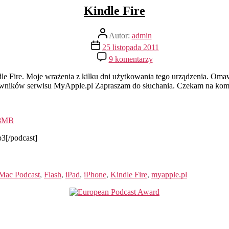
Kindle Fire
Autor
Autor:
admin
wpisu
Data
25 listopada 2011
wpisu
do
9 komentarzy
Kindle
Fire
e Fire. Moje wrażenia z kilku dni użytkowania tego urządzenia. Omaw
ników serwisu MyApple.pl Zapraszam do słuchania. Czekam na komen
7.8MB
p3[/podcast]
Mac Podcast
,
Flash
,
iPad
,
iPhone
,
Kindle Fire
,
myapple.pl