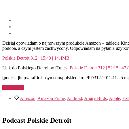
Dzisiaj opowiadam o najnowszym produkcie Amazon – tablecie Kindl
podoba, a czym jestem zachwycony. Odpowiadam na pytania użytkow
Polskie Detroit 312 | 15:43 | 14.4MB
Link do Polskiego Detroit w iTunes:
Polskie Detroit 312 | 52:15 | 4
[podcast]http://traffic.libsyn.com/polskiedetroit/PD312-2011-11-25.m
„Kindle
Czytaj dalej
Fire”
Tagi
Amazon
,
Amazon Prime
,
Android
,
Angry Birds
,
Apple
,
EZ
Podcast Polskie Detroit