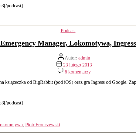
p3[/podcast]
Kategorie
Podcast
Emergency Manager, Lokomotywa, Ingress
Autor
Autor:
admin
wpisu
Data
23 lutego 2013
wpisu
do
6 komentarzy
Emergency
Manager,
 książeczka od BigRabbit (pod iOS) oraz gra Ingress od Google. Zap
Lokomotywa,
Ingress
p3[/podcast]
okomotywa
,
Piotr Fronczewski