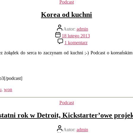
Kategorie
Podcast
Korea od kuchni
Autor
Autor:
admin
wpisu
Data
18 lutego 2013
wpisu
do
1 komentarz
Korea
od
z żołądek do serca to zaczynam od kuchni ;-) Podcast o koreańskim 
kuchni
p3[/podcast]
u
,
won
Kategorie
Podcast
tatni rok w Detroit, Kickstarter’owe proje
Autor
Autor:
admin
wpisu