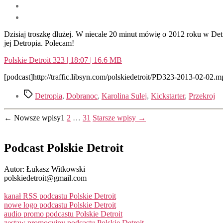
Dzisiaj troszkę dłużej. W niecałe 20 minut mówię o 2012 roku w Det
jej Detropia. Polecam!
Polskie Detroit 323 | 18:07 | 16.6 MB
[podcast]http://traffic.libsyn.com/polskiedetroit/PD323-2013-02-02.m
Tagi
Detropia
,
Dobranoc
,
Karolina Sulej
,
Kickstarter
,
Przekroj
Stronicowanie
←
Nowsze
wpisy
1
2
…
31
Starsze
wpisy
→
wpisów
Podcast Polskie Detroit
Autor: Łukasz Witkowski
polskiedetroit@gmail.com
kanał RSS podcastu Polskie Detroit
nowe logo podcastu Polskie Detroit
audio promo podcastu Polskie Detroit
zestaw promocyjny podcastu Polskie Detroit