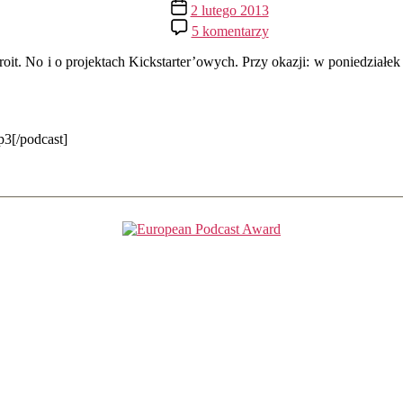
Data
2 lutego 2013
wpisu
do
5 komentarzy
Ostatni
rok
roit. No i o projektach Kickstarter’owych. Przy okazji: w poniedziałe
w
Detroit,
Kickstarter’owe
projekty
p3[/podcast]