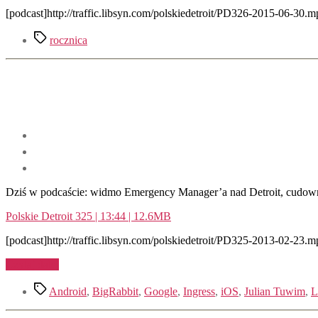
[podcast]http://traffic.libsyn.com/polskiedetroit/PD326-2015-06-30.m
Tagi
rocznica
Dziś w podcaście: widmo Emergency Manager’a nad Detroit, cudowna
Polskie Detroit 325 | 13:44 | 12.6MB
[podcast]http://traffic.libsyn.com/polskiedetroit/PD325-2013-02-23.m
„Emergency
Czytaj dalej
Manager,
Tagi
Lokomotywa,
Android
,
BigRabbit
,
Google
,
Ingress
,
iOS
,
Julian Tuwim
,
L
Ingress”