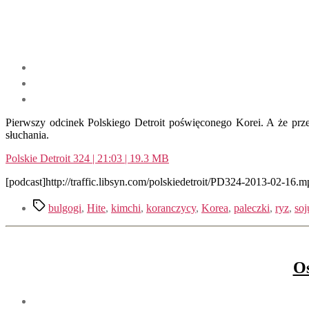
Pierwszy odcinek Polskiego Detroit poświęconego Korei. A że prze
słuchania.
Polskie Detroit 324 | 21:03 | 19.3 MB
[podcast]http://traffic.libsyn.com/polskiedetroit/PD324-2013-02-16.m
Tagi
bulgogi
,
Hite
,
kimchi
,
koranczycy
,
Korea
,
paleczki
,
ryz
,
soj
Os