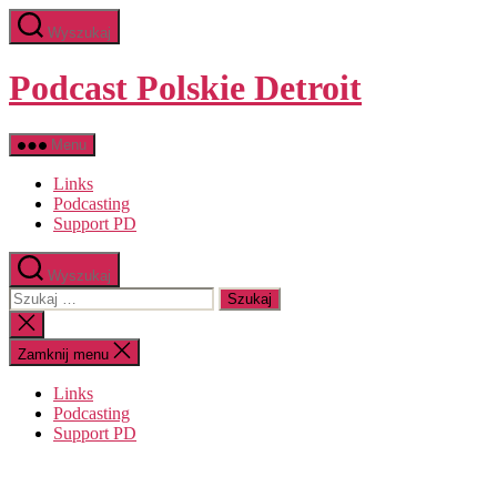
Przejdź
Wyszukaj
do
treści
Podcast Polskie Detroit
Menu
Links
Podcasting
Support PD
Wyszukaj
Szukaj:
Zamknij
wyszukiwanie
Zamknij menu
Links
Podcasting
Support PD