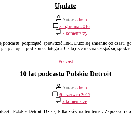
Update
Autor
Autor:
admin
wpisu
Data
31 grudnia 2016
wpisu
do
7 komentarzy
Update
podcastu, posprzątać, sprawdzić linki. Dużo się zmieniło od czasu, gd
ak jak planuje – pod koniec lutego 2017 będzie można czegoś się spodz
Kategorie
Podcast
10 lat podcastu Polskie Detroit
Autor
Autor:
admin
wpisu
Data
30 czerwca 2015
wpisu
do
2 komentarze
10
lat
dcastu Polskie Detroit. Dzisiaj kilka słów na ten temat. Zapraszam 
podcastu
Polskie
Detroit