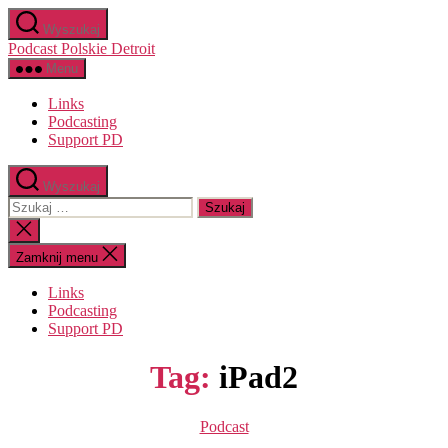
Przejdź
Wyszukaj
do
Podcast Polskie Detroit
treści
Menu
Links
Podcasting
Support PD
Wyszukaj
Szukaj:
Zamknij
wyszukiwanie
Zamknij menu
Links
Podcasting
Support PD
Tag:
iPad2
Kategorie
Podcast