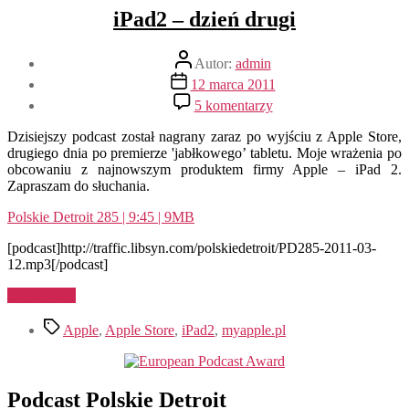
iPad2 – dzień drugi
Autor
Autor:
admin
wpisu
Data
12 marca 2011
wpisu
do
5 komentarzy
iPad2
–
Dzisiejszy podcast został nagrany zaraz po wyjściu z Apple Store,
dzień
drugiego dnia po premierze 'jabłkowego’ tabletu. Moje wrażenia po
drugi
obcowaniu z najnowszym produktem firmy Apple – iPad 2.
Zapraszam do słuchania.
Polskie Detroit 285 | 9:45 | 9MB
[podcast]http://traffic.libsyn.com/polskiedetroit/PD285-2011-03-
12.mp3[/podcast]
„iPad2
Czytaj dalej
–
Tagi
dzień
Apple
,
Apple Store
,
iPad2
,
myapple.pl
drugi”
Podcast Polskie Detroit