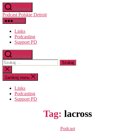
Przejdź
Wyszukaj
do
Podcast Polskie Detroit
treści
Menu
Links
Podcasting
Support PD
Wyszukaj
Szukaj:
Zamknij
wyszukiwanie
Zamknij menu
Links
Podcasting
Support PD
Tag:
lacross
Kategorie
Podcast