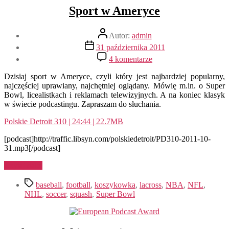
Sport w Ameryce
Autor
Autor:
admin
wpisu
Data
31 października 2011
wpisu
do
4 komentarze
Sport
w
Dzisiaj sport w Ameryce, czyli który jest najbardziej popularny,
Ameryce
najczęściej uprawiany, najchętniej oglądany. Mówię m.in. o Super
Bowl, licealistkach i reklamach telewizyjnych. A na koniec klasyk
w świecie podcastingu. Zapraszam do słuchania.
Polskie Detroit 310 | 24:44 | 22.7MB
[podcast]http://traffic.libsyn.com/polskiedetroit/PD310-2011-10-
31.mp3[/podcast]
„Sport
Czytaj dalej
w
Tagi
Ameryce”
baseball
,
football
,
koszykowka
,
lacross
,
NBA
,
NFL
,
NHL
,
soccer
,
squash
,
Super Bowl