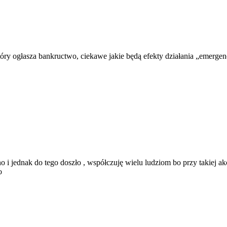
tóry ogłasza bankructwo, ciekawe jakie będą efekty działania „emerge
i jednak do tego doszło , współczuję wielu ludziom bo przy takiej akcj
o