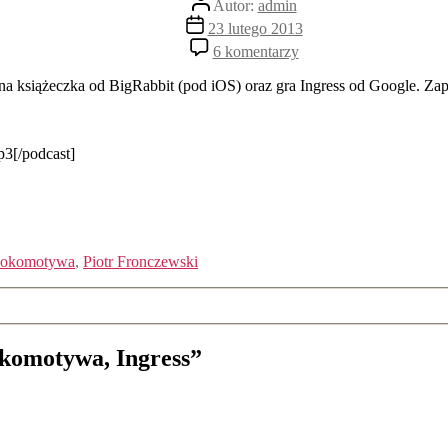
Autor:
admin
wpisu
Data
23 lutego 2013
wpisu
do
6 komentarzy
Emergency
Manager,
 książeczka od BigRabbit (pod iOS) oraz gra Ingress od Google. Zap
Lokomotywa,
Ingress
p3[/podcast]
okomotywa
,
Piotr Fronczewski
komotywa, Ingress”