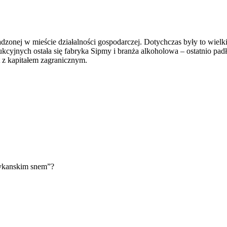
adzonej w mieście działalności gospodarczej. Dotychczas były to wie
dukcyjnych ostała się fabryka Sipmy i branża alkoholowa – ostatnio pad
t z kapitałem zagranicznym.
rykanskim snem”?