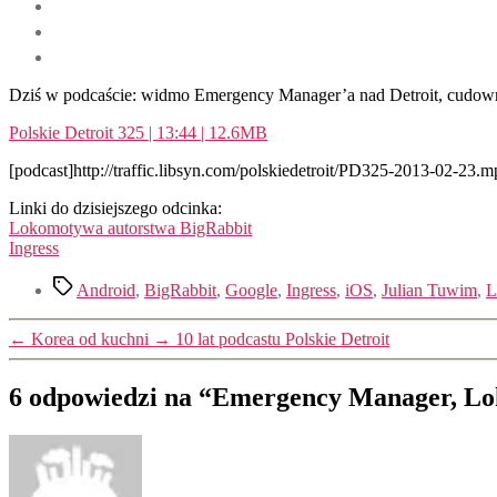
Dziś w podcaście: widmo Emergency Manager’a nad Detroit, cudowna
Polskie Detroit 325 | 13:44 | 12.6MB
[podcast]http://traffic.libsyn.com/polskiedetroit/PD325-2013-02-23.m
Linki do dzisiejszego odcinka:
Lokomotywa autorstwa BigRabbit
Ingress
Tagi
Android
,
BigRabbit
,
Google
,
Ingress
,
iOS
,
Julian Tuwim
,
L
←
Korea od kuchni
→
10 lat podcastu Polskie Detroit
6 odpowiedzi na “Emergency Manager, Lo
komentarz: