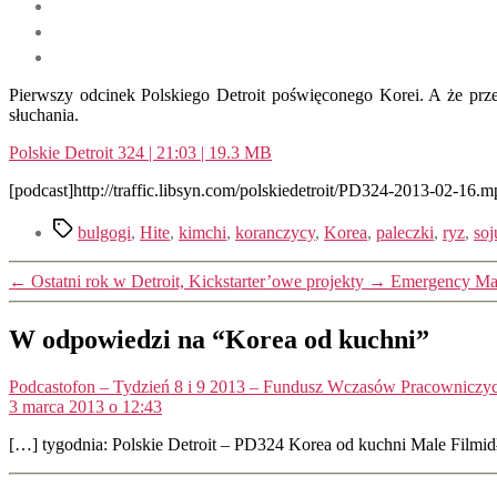
Pierwszy odcinek Polskiego Detroit poświęconego Korei. A że prze
słuchania.
Polskie Detroit 324 | 21:03 | 19.3 MB
[podcast]http://traffic.libsyn.com/polskiedetroit/PD324-2013-02-16.m
Tagi
bulgogi
,
Hite
,
kimchi
,
koranczycy
,
Korea
,
paleczki
,
ryz
,
soj
←
Ostatni rok w Detroit, Kickstarter’owe projekty
→
Emergency Man
W odpowiedzi na “Korea od kuchni”
Podcastofon – Tydzień 8 i 9 2013 – Fundusz Wczasów Pracowniczych
3 marca 2013 o 12:43
[…] tygodnia: Polskie Detroit – PD324 Korea od kuchni Male Filmi