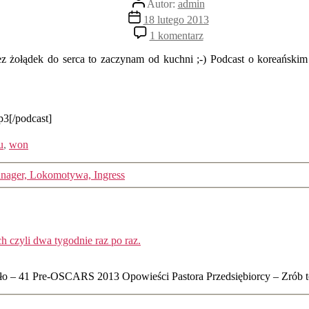
Autor:
admin
wpisu
Data
18 lutego 2013
wpisu
do
1 komentarz
Korea
od
z żołądek do serca to zaczynam od kuchni ;-) Podcast o koreańskim 
kuchni
p3[/podcast]
u
,
won
ager, Lokomotywa, Ingress
komentarz:
 czyli dwa tygodnie raz po raz.
dło – 41 Pre-OSCARS 2013 Opowieści Pastora Przedsiębiorcy – Zrób 