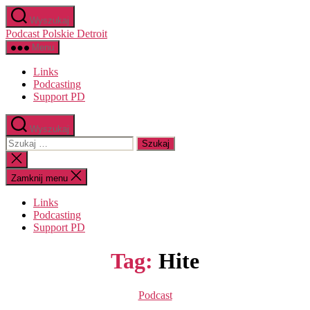
Przejdź
Wyszukaj
do
Podcast Polskie Detroit
treści
Menu
Links
Podcasting
Support PD
Wyszukaj
Szukaj:
Zamknij
wyszukiwanie
Zamknij menu
Links
Podcasting
Support PD
Tag:
Hite
Kategorie
Podcast