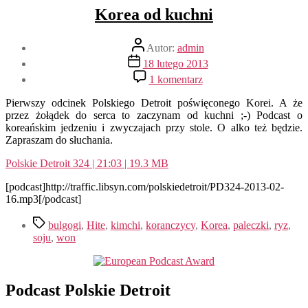
Korea od kuchni
Autor
Autor:
admin
wpisu
Data
18 lutego 2013
wpisu
do
1 komentarz
Korea
od
Pierwszy odcinek Polskiego Detroit poświęconego Korei. A że
kuchni
przez żołądek do serca to zaczynam od kuchni ;-) Podcast o
koreańskim jedzeniu i zwyczajach przy stole. O alko też będzie.
Zapraszam do słuchania.
Polskie Detroit 324 | 21:03 | 19.3 MB
[podcast]http://traffic.libsyn.com/polskiedetroit/PD324-2013-02-
16.mp3[/podcast]
Tagi
bulgogi
,
Hite
,
kimchi
,
koranczycy
,
Korea
,
paleczki
,
ryz
,
soju
,
won
Podcast Polskie Detroit