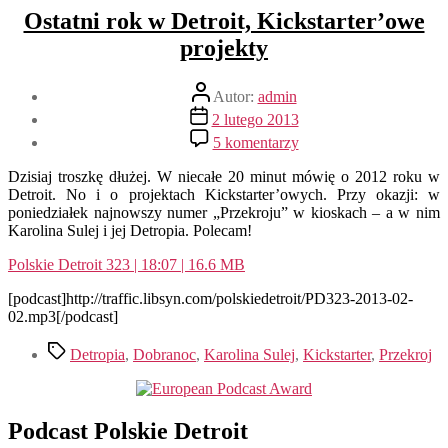
Ostatni rok w Detroit, Kickstarter’owe
projekty
Autor
Autor:
admin
wpisu
Data
2 lutego 2013
wpisu
do
5 komentarzy
Ostatni
rok
Dzisiaj troszkę dłużej. W niecałe 20 minut mówię o 2012 roku w
w
Detroit. No i o projektach Kickstarter’owych. Przy okazji: w
Detroit,
poniedziałek najnowszy numer „Przekroju” w kioskach – a w nim
Kickstarter’owe
Karolina Sulej i jej Detropia. Polecam!
projekty
Polskie Detroit 323 | 18:07 | 16.6 MB
[podcast]http://traffic.libsyn.com/polskiedetroit/PD323-2013-02-
02.mp3[/podcast]
Tagi
Detropia
,
Dobranoc
,
Karolina Sulej
,
Kickstarter
,
Przekroj
Podcast Polskie Detroit