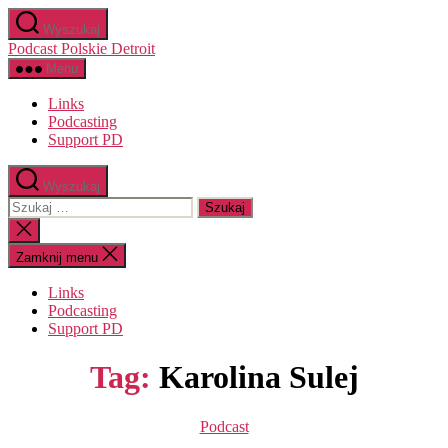
Przejdź
Wyszukaj
do
Podcast Polskie Detroit
treści
Menu
Links
Podcasting
Support PD
Wyszukaj
Szukaj:
Zamknij
wyszukiwanie
Zamknij menu
Links
Podcasting
Support PD
Tag:
Karolina Sulej
Kategorie
Podcast