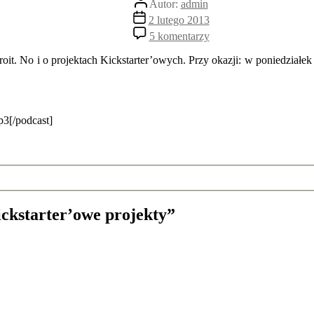
Autor:
admin
wpisu
Data
2 lutego 2013
wpisu
do
5 komentarzy
Ostatni
rok
roit. No i o projektach Kickstarter’owych. Przy okazji: w poniedziałe
w
Detroit,
Kickstarter’owe
projekty
p3[/podcast]
ickstarter’owe projekty”