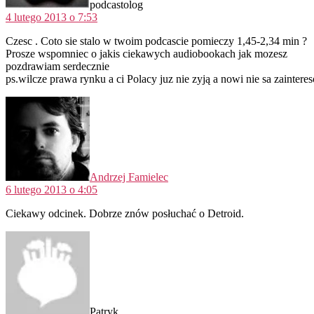
podcastolog
4 lutego 2013 o 7:53
Czesc . Coto sie stalo w twoim podcascie pomieczy 1,45-2,34 min ?
Prosze wspomniec o jakis ciekawych audiobookach jak mozesz
pozdrawiam serdecznie
ps.wilcze prawa rynku a ci Polacy juz nie zyją a nowi nie sa zainter
komentarz:
Andrzej Famielec
6 lutego 2013 o 4:05
Ciekawy odcinek. Dobrze znów posłuchać o Detroid.
komentarz:
Patryk