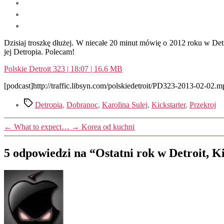
Dzisiaj troszkę dłużej. W niecałe 20 minut mówię o 2012 roku w Det
jej Detropia. Polecam!
Polskie Detroit 323 | 18:07 | 16.6 MB
[podcast]http://traffic.libsyn.com/polskiedetroit/PD323-2013-02-02.m
Tagi
Detropia
,
Dobranoc
,
Karolina Sulej
,
Kickstarter
,
Przekroj
←
What to expect…
→
Korea od kuchni
5 odpowiedzi na “Ostatni rok w Detroit, K
komentarz: