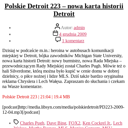
Polskie Detroit 223 – nowa karta historii
Detroit
Autor
Autor:
admin
wpisu
Data
4 grudnia 2009
wpisu
do
1 komentarz
Polskie
Detroit
Dzisiaj w podcaście m.in.: heroina w autobusach komunikacji
223
miejskiej w Detroit, bójka zawodników Michigan State University,
–
nowa karta historii Detroit: nowy burmistrz, nowa Rada Miejska –
nowa
przewodniczącym Rady Miejskiej został Charles Pugh. Mówie też o
karta
hali Silverdome, którą można było kupić w cenie domu w dobrej
historii
dzielnicy, o piłce nożnej i lidze MLS. Dziś także bardzo oryginalna
Detroit
reklama Chryslera i Lech Wałęsa. Zapraszam do słuchania i czekam
na Wasze komentarze.
Polskie Detroit 223 | 21:04 | 19.4 MB
[podcast]http://media.libsyn.com/media/polskiedetroit/PD223-2009-
12-04.mp3[/podcast]
Tagi
Charles Pugh
,
Dave Bing
,
FOX2
,
Ken Cockrel Jr.
,
Lech