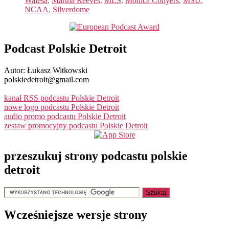
Walesa
,
Martha Reeves
,
MLS
,
Monica Conyers
,
MSU
,
NCAA
,
Silverdome
Podcast Polskie Detroit
Autor: Łukasz Witkowski
polskiedetroit@gmail.com
kanał RSS podcastu Polskie Detroit
nowe logo podcastu Polskie Detroit
audio promo podcastu Polskie Detroit
zestaw promocyjny podcastu Polskie Detroit
przeszukuj strony podcastu polskie
detroit
Wcześniejsze wersje strony