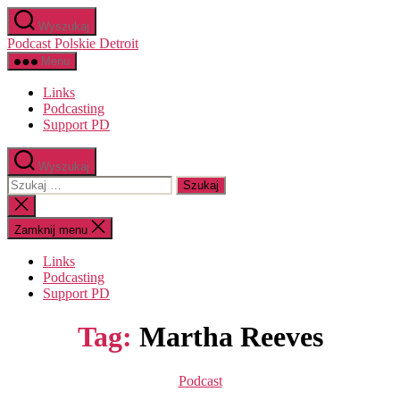
Przejdź
Wyszukaj
do
Podcast Polskie Detroit
treści
Menu
Links
Podcasting
Support PD
Wyszukaj
Szukaj:
Zamknij
wyszukiwanie
Zamknij menu
Links
Podcasting
Support PD
Tag:
Martha Reeves
Kategorie
Podcast